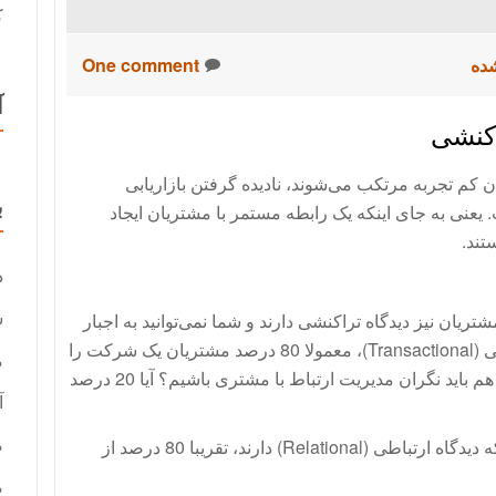
ک
شده
One comment
آ
اکنشی
ان کم تجربه مرتکب می‌شوند، نادیده گرفتن بازاریابی
ب
 یعنی به جای اینکه یک رابطه مستمر با مشتریان ایجاد
تند.
د
س
یان نیز دیدگاه تراکنشی دارند و شما نمی‌توانید به اجبار
دیدگاه آنها را تغییر دهید. مشتریان با دیدگاه تراکنشی (Transactional)، معمولا 80 درصد مشتریان یک شرکت را
م
تشکیل می‌دهند. با در نظر گرفتن این مساله آیا باز هم باید نگران مدیریت ارتباط با مشتری باشیم؟ آیا 20 درصد
آ
م
واقعیت این است که همان 20 درصد از مشتریان که دیدگاه ارتباطی (Relational) دارند، تقریبا 80 درصد از
م